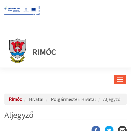
RIMÓC
Navig
átkap
Rimóc
Hivatal
Polgármesteri Hivatal
Aljegyző
Aljegyző