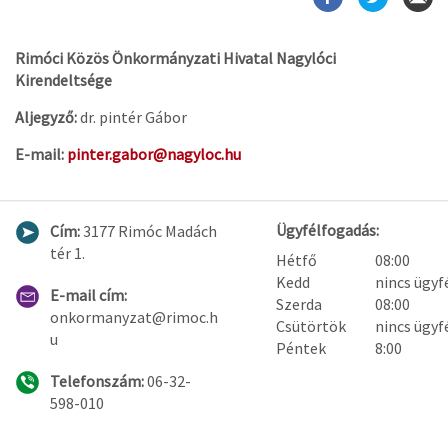
Rimóci Közös Önkormányzati Hivatal Nagylóci
Kirendeltsége
Aljegyző:
dr. pintér Gábor
E-mail:
pinter.gabor@nagyloc.hu
Ügyfélfogadás:
Cím:
3177 Rimóc Madách
tér 1.
Hétfő
08:00
Kedd
nincs ügyf
E-mail cím:
Szerda
08:00
onkormanyzat@rimoc.h
Csütörtök
nincs ügyf
u
Péntek
8:00
Telefonszám:
06-32-
598-010