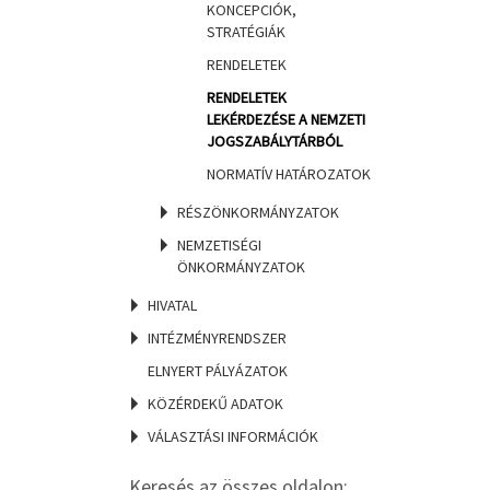
KONCEPCIÓK,
STRATÉGIÁK
RENDELETEK
RENDELETEK
LEKÉRDEZÉSE A NEMZETI
JOGSZABÁLYTÁRBÓL
NORMATÍV HATÁROZATOK
RÉSZÖNKORMÁNYZATOK
NEMZETISÉGI
ÖNKORMÁNYZATOK
HIVATAL
INTÉZMÉNYRENDSZER
ELNYERT PÁLYÁZATOK
KÖZÉRDEKŰ ADATOK
VÁLASZTÁSI INFORMÁCIÓK
Keresés az összes oldalon: