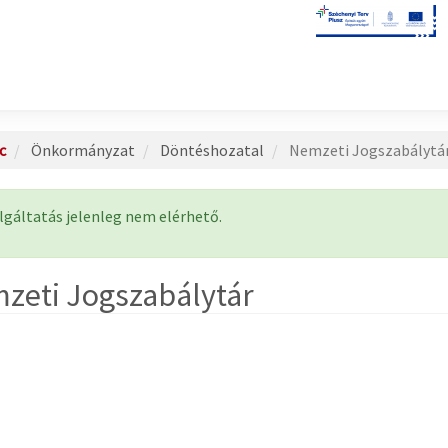
c
Önkormányzat
Döntéshozatal
Nemzeti Jogszabálytá
lapotüzenet
lgáltatás jelenleg nem elérhető.
zeti Jogszabálytár