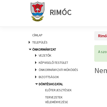
RIMÓC
CÍMLAP
Rimó
TELEPÜLÉS
ÖNKORMÁNYZAT
Ál
A szo
VEZETŐK
KÉPVISELŐ-TESTÜLET
Nem
ÖNKORMÁNYZATI MŰKÖDÉS
BIZOTTSÁGOK
DÖNTÉSHOZATAL
ELŐTERJESZTÉSEK
TERVEZETEK
VÉLEMÉNYEZÉSE