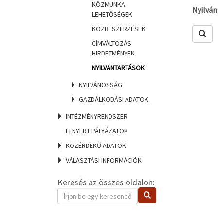
KÖZMUNKA
Nyilván
LEHETŐSÉGEK
KÖZBESZERZÉSEK
Lekér
CÍMVÁLTOZÁS
HIRDETMÉNYEK
NYILVÁNTARTÁSOK
NYILVÁNOSSÁG
GAZDÁLKODÁSI ADATOK
INTÉZMÉNYRENDSZER
ELNYERT PÁLYÁZATOK
KÖZÉRDEKŰ ADATOK
VÁLASZTÁSI INFORMÁCIÓK
Keresés az összes oldalon:
Keresendő
Keresés
kifejezés