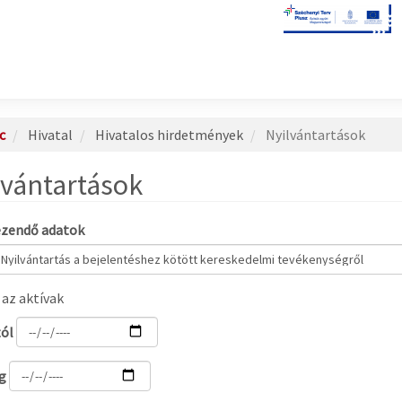
c
Hivatal
Hivatalos hirdetmények
Nyilvántartások
lvántartások
ezendő adatok
 az aktívak
ól
g