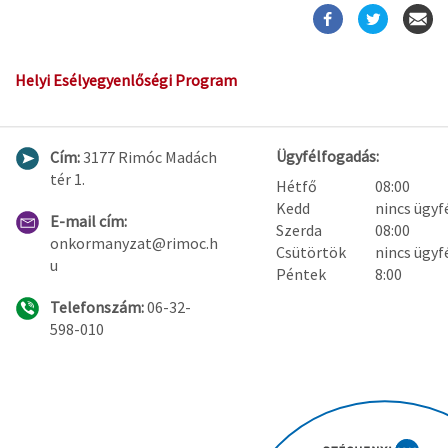
Helyi Esélyegyenlőségi Program
Ügyfélfogadás:
Cím:
3177 Rimóc Madách
tér 1.
Hétfő
08:00
Kedd
nincs ügyf
E-mail cím:
Szerda
08:00
onkormanyzat@rimoc.h
Csütörtök
nincs ügyf
u
Péntek
8:00
Telefonszám:
06-32-
598-010