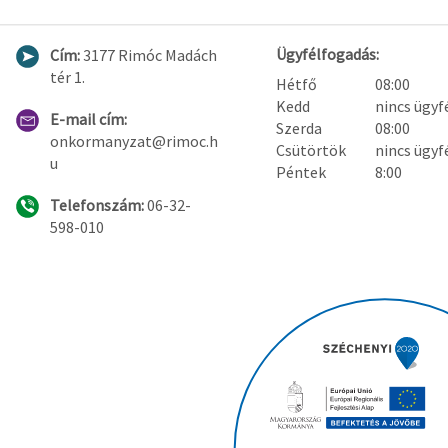
Ügyfélfogadás:
Cím:
3177 Rimóc Madách
tér 1.
Hétfő
08:00
Kedd
nincs ügyf
E-mail cím:
Szerda
08:00
onkormanyzat@rimoc.h
Csütörtök
nincs ügyf
u
Péntek
8:00
Telefonszám:
06-32-
598-010